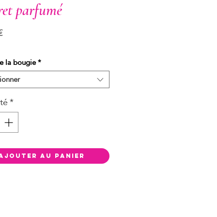
ret parfumé
Prix
€
e la bougie
*
ionner
té
*
Ajouter au panier