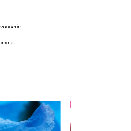
savonnerie.
 gamme.
Pas d"envoi postal