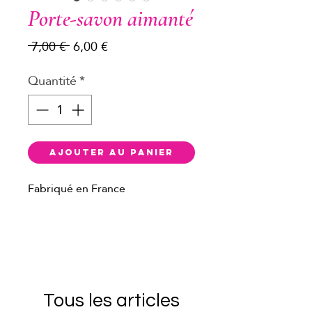
Porte-savon aimanté
Prix
Prix
 7,00 € 
6,00 €
original
promotionnel
Quantité
*
Ajouter au panier
Fabriqué en France
Description
Un porte-savon minimaliste
aimanté esthétique et
pratique pour savon solide.
Tous les articles