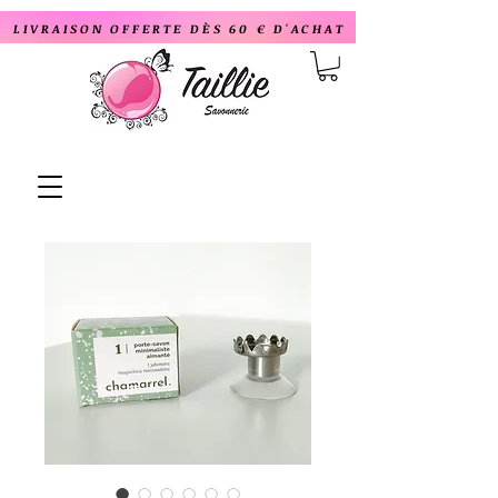
LIVRAISON OFFERTE DÈS 60 € D'ACHAT