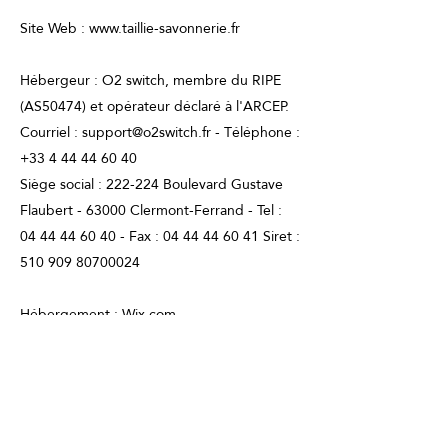
Site Web : www.taillie-savonnerie.fr
Hébergeur : O2 switch, membre du RIPE
(AS50474) et opérateur déclaré à l'ARCEP.
Courriel :
support@o2switch.fr
- Téléphone :
+33 4 44 44 60 40
Siège social : 222-224 Boulevard Gustave
Flaubert - 63000 Clermont-Ferrand - Tel :
04 44 44 60 40
- Fax :
04 44 44 60 41
Siret :
510 909 80700024
Hébergement : Wix.com
Points de vente
Contact