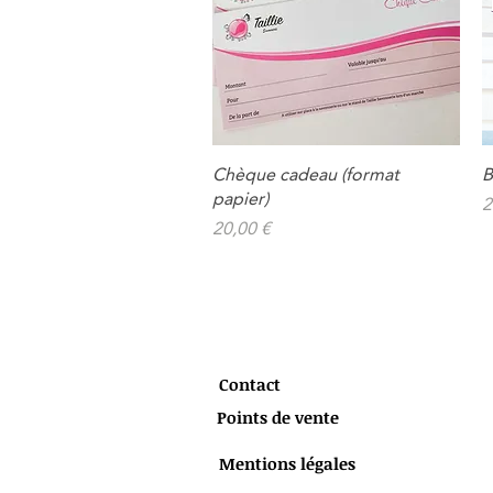
Chèque cadeau (format
B
Aperçu rapide
papier)
P
2
Prix
20,00 €
Contact
Points de vente
Mentions légales