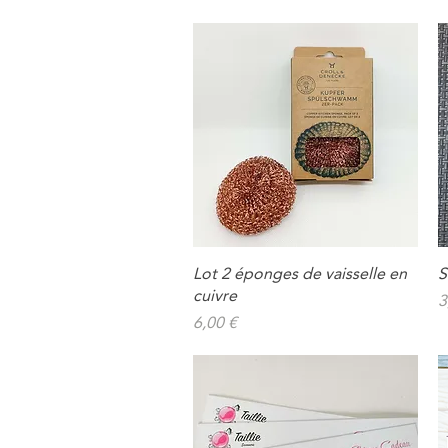
Lot 2 éponges de vaisselle en
S
Aperçu rapide
cuivre
P
3
Prix
6,00 €