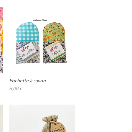
Pochette à savon
Aperçu rapide
Prix
6,00 €