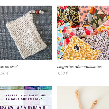
ac en sisal
Lingettes démaquillantes
Aperçu rapide
Aperçu rapide
rix
Prix
,50 €
1,50 €