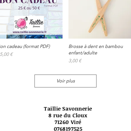
on cadeau (format PDF)
Brosse à dent en bambou
Aperçu rapide
Aperçu rapide
enfant/adulte
rix
5,00 €
Prix
3,00 €
Voir plus
Taillie Savonnerie
8 rue du Cloux
71260 Viré
0768197525