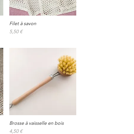
Filet à savon
Aperçu rapide
Prix
5,50 €
Brosse à vaisselle en bois
Aperçu rapide
Prix
4,50 €