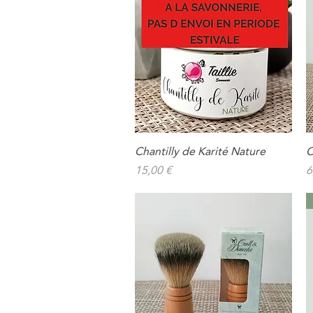
Chantilly de Karité Nature
C
Aperçu rapide
Prix
P
15,00 €
6