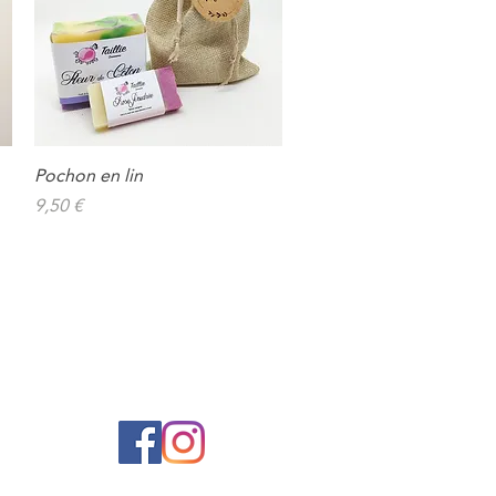
Pochon en lin
Aperçu rapide
Prix
9,50 €