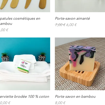
patules cosmétiques en
Porte-savon aimanté
Aperçu rapide
Aperçu rapide
ambou
Prix original
Prix promotionnel
7,00 €
6,00 €
rix
,00 €
erviette brodée 100 % coton
Porte savon en bambou
Aperçu rapide
Aperçu rapide
rix
Prix
0,00 €
8,00 €