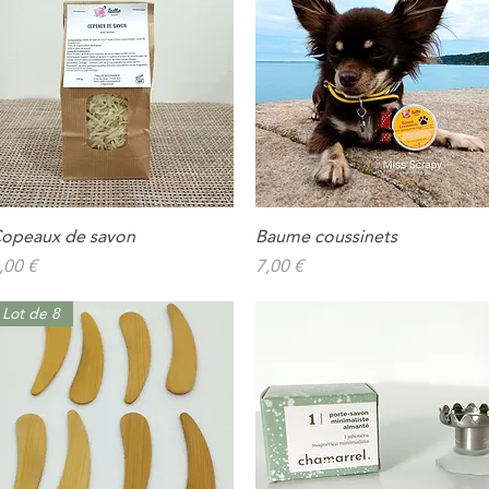
opeaux de savon
Baume coussinets
Aperçu rapide
Aperçu rapide
rix
Prix
,00 €
7,00 €
Lot de 8