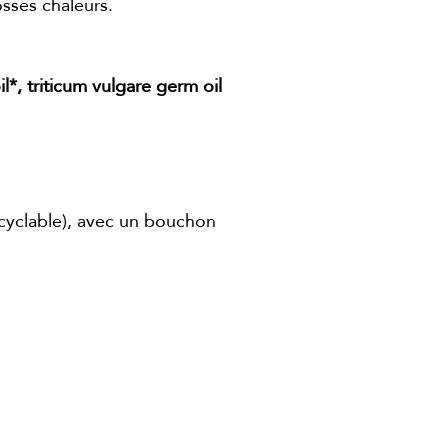
rosses chaleurs.
l*, triticum vulgare germ oil
cyclable), avec un bouchon