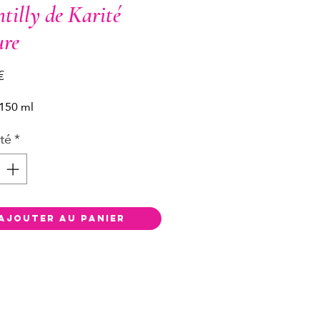
tilly de Karité
re
Prix
€
 150 ml
té
*
Ajouter au panier