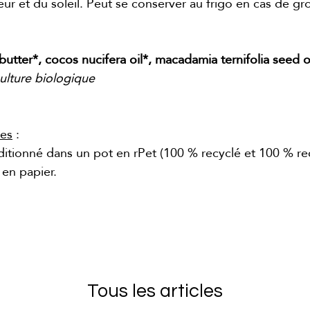
leur et du soleil. Peut se conserver au frigo en cas de g
utter*, cocos nucifera oil*, macadamia ternifolia seed oi
culture biologique
res
:
itionné dans un pot en rPet (100 % recyclé et 100 % re
 en papier.
Tous les articles