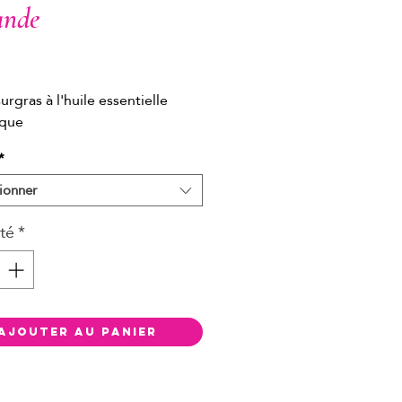
ande
Prix
urgras à l'huile essentielle
ique
*
ionner
té
*
Ajouter au panier