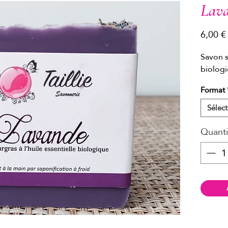
Lav
6,00 €
Savon s
biolog
Format
Sélect
Quanti