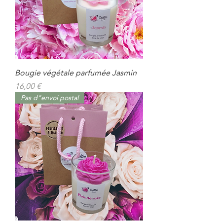
Bougie végétale parfumée Jasmin
Prix
16,00 €
Pas d"envoi postal