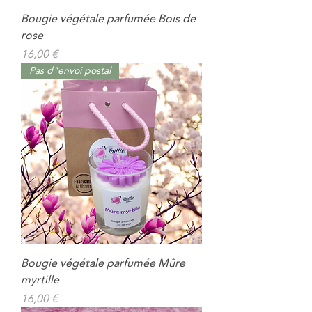
Bougie végétale parfumée Bois de
rose
Prix
16,00 €
Pas d"envoi postal
Bougie végétale parfumée Mûre
myrtille
Prix
16,00 €