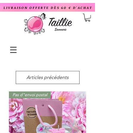
LIVRAISON OFFERTE DÈS 60 € D'ACHAT
Articles précédents
Pas d"envoi postal